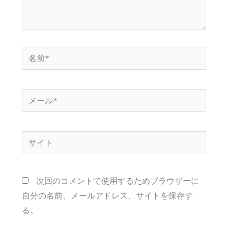
名
前
*
メ
ー
ル
サ
*
イ
ト
次回のコメントで使用するためブラウザーに
自分の名前、メールアドレス、サイトを保存す
る。