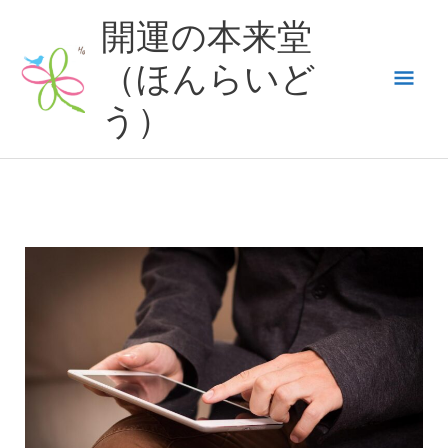
内
開運の本来堂
容
（ほんらいど
メ
を
ス
う）
イ
キ
ッ
ン
プ
メ
ニ
ュ
ー