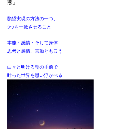
熊』
願望実現の方法の一つ、
3つを一致させること
本能・感情・そして身体
思考と感情、言動とも云う
白々と明ける朝の手前で
叶った世界を思い浮かべる