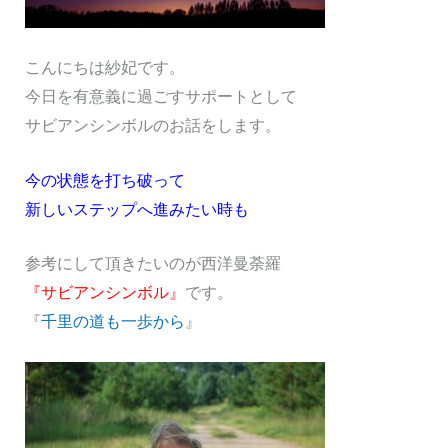
こんにちは紗妃です。
今日を有意義に過ごすサポートとして
サビアンシンボルのお話をします。
今の状態を打ち破って
新しいステップへ進みたい時も
参考にして頂きたいのが西洋曼荼羅
『サビアンシンボル』
です。
『
千里の道も一歩から
』