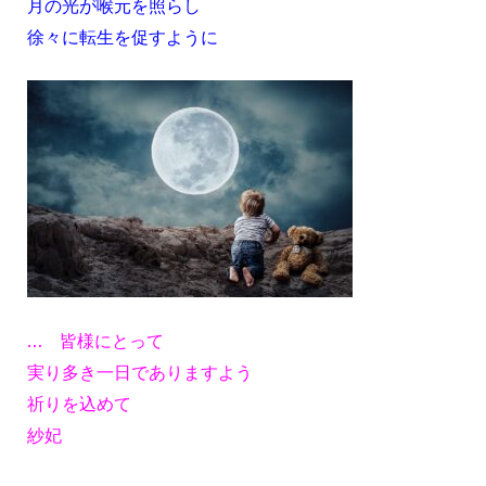
月の光が喉元を照らし
徐々に転生を促すように
… 皆様にとって
実り多き一日でありますよう
祈りを込めて
紗妃