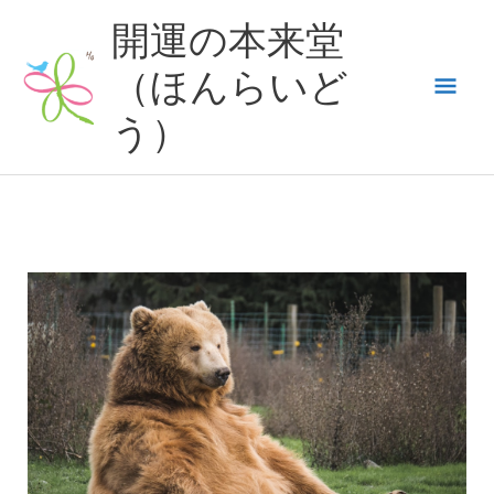
内
開運の本来堂
容
（ほんらいど
メ
を
ス
う）
イ
キ
ッ
ン
プ
メ
ニ
ュ
ー