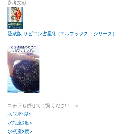
参考文献：
愛蔵版 サビアン占星術 (エルブックス・シリーズ)
コチラも併せてご覧ください ↓
水瓶座1度>
水瓶座2度>
水瓶座3度>