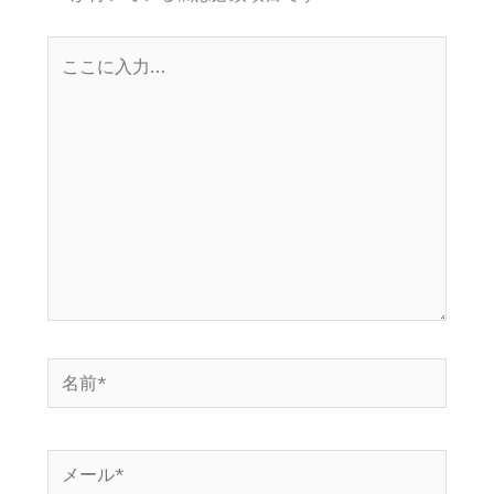
こ
こ
に
入
力…
名
前
*
メ