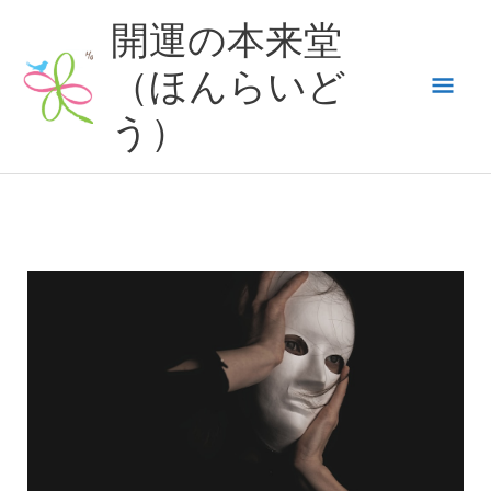
内
開運の本来堂
容
（ほんらいど
メ
を
ス
う）
イ
キ
ッ
ン
プ
メ
ニ
ュ
ー