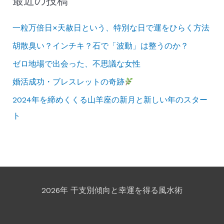
最近の投稿
一粒万倍日×天赦日という、特別な日で運をひらく方法
胡散臭い？インチキ？石で「波動」は整うのか？
ゼロ地場で出会った、不思議な女性
婚活成功・ブレスレットの奇跡
2024年を締めくくる山羊座の新月と新しい年のスター
ト
2026年 干支別傾向と幸運を得る風水術