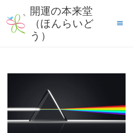
内
開運の本来堂
容
（ほんらいど
メ
を
ス
う）
イ
キ
ッ
ン
プ
メ
ニ
ュ
ー