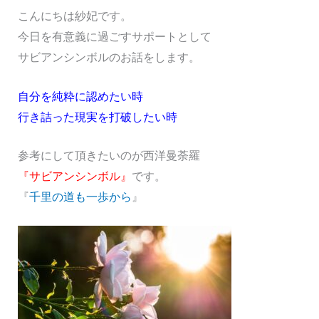
こんにちは紗妃です。
今日を有意義に過ごすサポートとして
サビアンシンボルのお話をします。
自分を純粋に認めたい時
行き詰った現実を打破したい時
参考にして頂きたいのが西洋曼荼羅
『サビアンシンボル』
です。
『
千里の道も一歩から
』