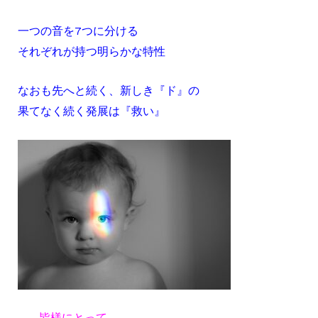
一つの音を7つに分ける
それぞれが持つ明らかな特性
なおも先へと続く、新しき『ド』の
果てなく続く発展は『救い』
… 皆様にとって