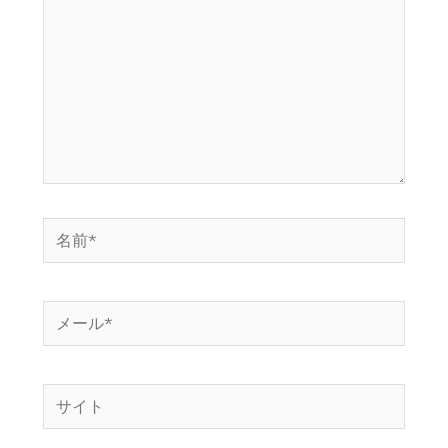
入
力…
名
前
*
メ
ー
ル
サ
*
イ