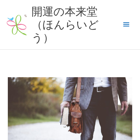
内
開運の本来堂
容
（ほんらいど
メ
を
ス
う）
イ
キ
ッ
ン
プ
メ
ニ
ュ
ー