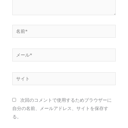
名
前
*
メ
ー
ル
サ
*
イ
ト
次回のコメントで使用するためブラウザーに
自分の名前、メールアドレス、サイトを保存す
る。