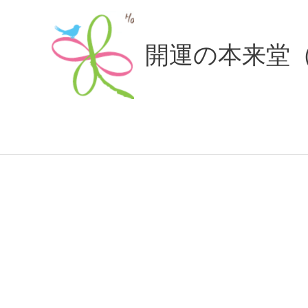
内
容
開運の本来堂
を
ス
キ
ッ
プ