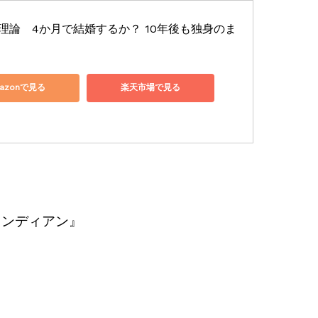
活理論　4か月で結婚するか？ 10年後も独身のま
azonで見る
楽天市場で見る
135★
インディアン』