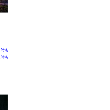
て
く時も
た時も