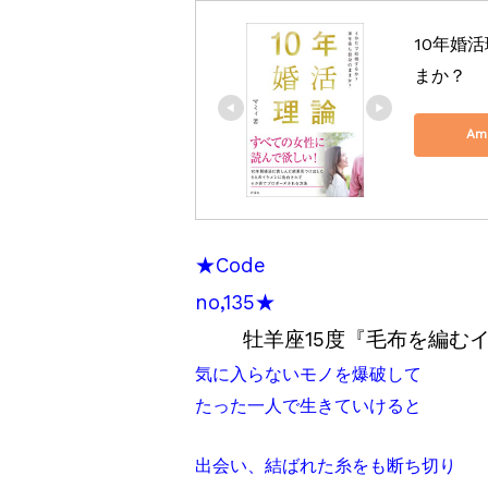
10年婚
まか？
Am
★Code
no,
牡羊座15度『毛布を編む
気に入らないモノを爆破して
たった一人で生きていけると
出会い、結ばれた糸をも断ち切り