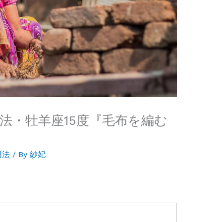
法・牡羊座15度『毛布を編む
用法
/ By
紗妃