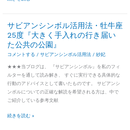
歌
本
う
来
ス
堂
サビアンシンボル活用法・牡牛座
ペ
だ
25度『大きく手入れの行き届い
イ
け
ン
た公共の公園』
の
人』
コメントする
/
サビアンシンボル活用法
/
紗妃
特
別
★★★当ブログは、 『サビアンシンボル』を私のフィ
講
ルターを通して読み解き、 すぐに実行できる具体的な
座
行動のアドバイスとして書いたものです。 サビアンシ
★
ンボルについての正確な解読を希望される方は、中で
田
ご紹介している参考文献
中
サ
続きを読む »
道
ビ
明