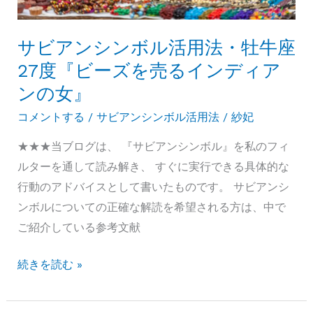
牡
の
牛
靴
座
サビアンシンボル活用法・牡牛座
職
28
人』
27度『ビーズを売るインディア
度
ンの女』
『成
コメントする
/
サビアンシンボル活用法
/
紗妃
熟
し
★★★当ブログは、 『サビアンシンボル』を私のフィ
た
ルターを通して読み解き、 すぐに実行できる具体的な
ロ
行動のアドバイスとして書いたものです。 サビアンシ
マ
ンボルについての正確な解読を希望される方は、中で
ン
ご紹介している参考文献
ス
サ
続きを読む »
で
ビ
求
ア
め