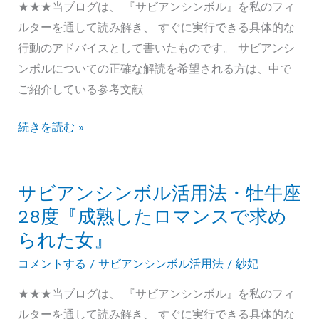
の
★★★当ブログは、 『サビアンシンボル』を私のフィ
芝
ルターを通して読み解き、 すぐに実行できる具体的な
地
行動のアドバイスとして書いたものです。 サビアンシ
を
ンボルについての正確な解読を希望される方は、中で
パ
ご紹介している参考文献
レ
サ
続きを読む »
ー
ビ
ド
ア
す
ン
サビアンシンボル活用法・牡牛座
る
シ
孔
28度『成熟したロマンスで求め
ン
雀』
られた女』
ボ
コメントする
/
サビアンシンボル活用法
/
紗妃
ル
活
★★★当ブログは、 『サビアンシンボル』を私のフィ
用
ルターを通して読み解き、 すぐに実行できる具体的な