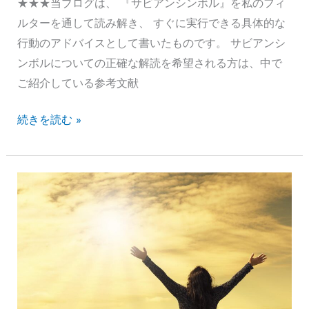
ズ
★★★当ブログは、 『サビアンシンボル』を私のフィ
を
ルターを通して読み解き、 すぐに実行できる具体的な
売
行動のアドバイスとして書いたものです。 サビアンシ
る
ンボルについての正確な解読を希望される方は、中で
イ
ご紹介している参考文献
ン
サ
続きを読む »
デ
ビ
ィ
ア
ア
ン
ン
シ
の
ン
女』
ボ
ル
活
用