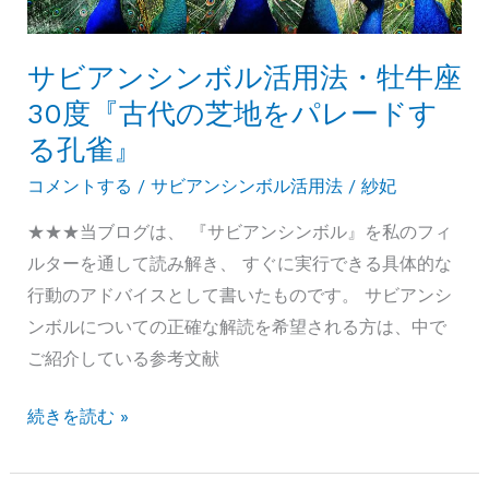
ル
ス』
活
サビアンシンボル活用法・牡牛座
用
30度『古代の芝地をパレードす
法・
る孔雀』
双
子
コメントする
/
サビアンシンボル活用法
/
紗妃
座
★★★当ブログは、 『サビアンシンボル』を私のフィ
1
ルターを通して読み解き、 すぐに実行できる具体的な
度
行動のアドバイスとして書いたものです。 サビアンシ
『静
ンボルについての正確な解読を希望される方は、中で
か
ご紹介している参考文献
な
水
サ
続きを読む »
に
ビ
浮
ア