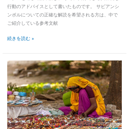
法・
行動のアドバイスとして書いたものです。 サビアンシ
牡
ンボルについての正確な解読を希望される方は、中で
牛
ご紹介している参考文献
座
サ
続きを読む »
29
ビ
度
ア
『テ
ン
ー
シ
ブ
ン
ル
ボ
の
ル
前
活
の
用
二
法・
人