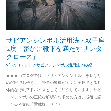
赦
日
と
い
う、
サビアンシンボル活用法・双子座
特
2度『密かに靴下を満たすサンタ
別
クロース』
な
日
2件のコメント
/
サビアンシンボル活用法
/
紗妃
で
★★★当ブログでは、『サビアンシンボル』を私なり
運
の解釈でお伝えし、読者の皆様がすぐに実行できる具
を
体的な行動アドバイスとしてご紹介しています。サビ
ひ
アンシンボルの正確な解釈をお求めの方は、最後に記
ら
した参考文献「愛蔵版：サビア
く