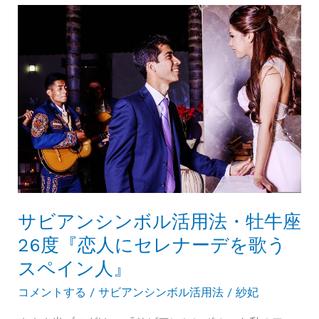
ン
ら
シ
れ
ン
た
ボ
女』
ル
活
用
法・
牡
牛
サビアンシンボル活用法・牡牛座
座
27
26度『恋人にセレナーデを歌う
度
スペイン人』
『ビ
コメントする
/
サビアンシンボル活用法
/
紗妃
ー