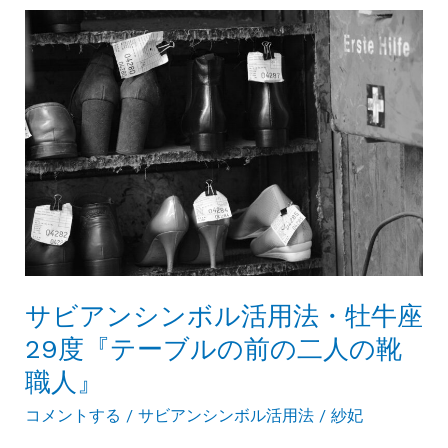
く
ン
ガ
シ
ラ
ン
ス
ボ
底
ル
ボ
活
ー
用
ト』
法・
牡
牛
座
サビアンシンボル活用法・牡牛座
30
29度『テーブルの前の二人の靴
度
職人』
『古
コメントする
/
サビアンシンボル活用法
/
紗妃
代