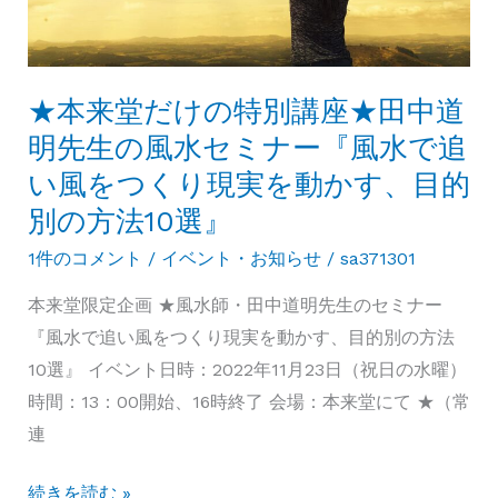
法・
牡
牛
★本来堂だけの特別講座★田中道
座
明先生の風水セミナー『風水で追
26
度
い風をつくり現実を動かす、目的
『恋
別の方法10選』
人
1件のコメント
/
イベント・お知らせ
/
sa371301
に
本来堂限定企画 ★風水師・田中道明先生のセミナー
セ
『風水で追い風をつくり現実を動かす、目的別の方法
レ
10選』 イベント日時：2022年11月23日（祝日の水曜）
ナ
時間：13：00開始、16時終了 会場：本来堂にて ★（常
ー
連
デ
を
★
続きを読む »