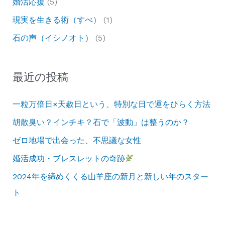
婚活応援
(5)
く
つ
現実を生きる術（すべ）
(1)
手
く
石の声（イシノオト）
(5)
入
り
れ
現
の
実
最近の投稿
行
を
き
動
一粒万倍日×天赦日という、特別な日で運をひらく方法
届
か
胡散臭い？インチキ？石で「波動」は整うのか？
い
す、
ゼロ地場で出会った、不思議な女性
た
目
公
婚活成功・ブレスレットの奇跡
的
共
別
2024年を締めくくる山羊座の新月と新しい年のスター
の
の
ト
公
方
園』
法