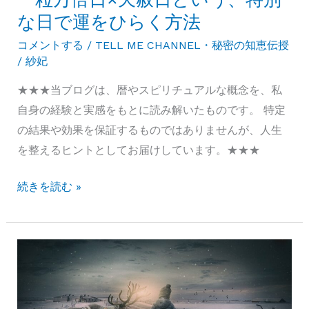
な日で運をひらく方法
コメントする
/
TELL ME CHANNEL・秘密の知恵伝授
/
紗妃
★★★当ブログは、暦やスピリチュアルな概念を、私
自身の経験と実感をもとに読み解いたものです。 特定
の結果や効果を保証するものではありませんが、人生
を整えるヒントとしてお届けしています。★★★
一
続きを読む »
粒
万
倍
日
×
天