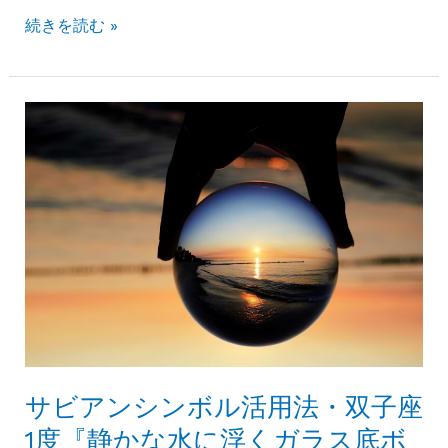
方
サ
続きを読む »
法
ビ
ア
ン
シ
ン
ボ
ル
活
用
法・
双
子
座
サビアンシンボル活用法・双子座
2
1度『静かな水に浮くガラス底ボ