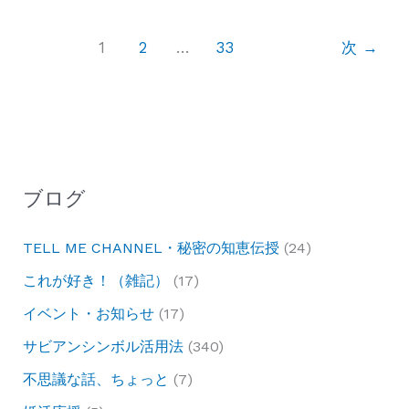
ア
先
ン
生
1
2
…
33
次
→
シ
の
ン
風
ボ
水
ル
セ
活
ミ
用
ナ
ブログ
法・
ー
牡
『風
TELL ME CHANNEL・秘密の知恵伝授
(24)
牛
水
これが好き！（雑記）
(17)
座
で
イベント・お知らせ
(17)
25
追
サビアンシンボル活用法
(340)
度
い
『大
不思議な話、ちょっと
(7)
風
き
を