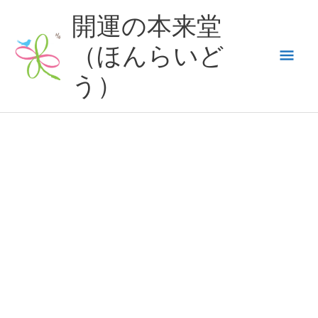
内
開運の本来堂
容
（ほんらいど
メ
を
ス
う）
イ
キ
ッ
ン
プ
メ
ニ
ュ
ー