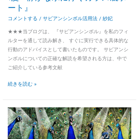
度
ート』
『密
コメントする
/
サビアンシンボル活用法
/
紗妃
か
に
★★★当ブログは、 『サビアンシンボル』を私のフィ
靴
ルターを通して読み解き、 すぐに実行できる具体的な
下
行動のアドバイスとして書いたものです。 サビアンシ
を
ンボルについての正確な解読を希望される方は、中で
満
ご紹介している参考文献
た
サ
続きを読む »
す
ビ
サ
ア
ン
ン
タ
シ
ク
ン
ロ
ボ
ー