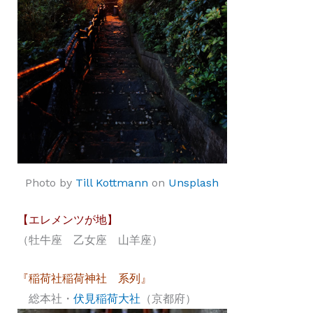
Photo by
Till Kottmann
on
Unsplash
【エレメンツが地】
（牡牛座 乙女座 山羊座）
『稲荷社稲荷神社 系列』
総本社・
伏見稲荷大社
（京都府）