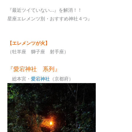
『最近ツイていない…』を解消！！
星座エレメンツ別・おすすめ神社４つ』
【エレメンツが火】
（牡羊座 獅子座 射手座）
『愛宕神社 系列』
総本宮・
愛宕神社
（京都府）