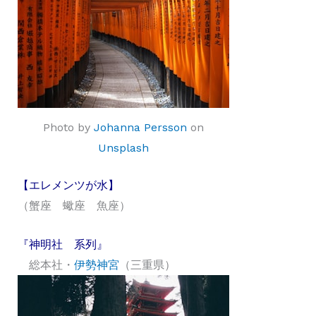
Photo by
Johanna Persson
on
Unsplash
【エレメンツが水】
（蟹座 蠍座 魚座）
『神明社 系列』
総本社・
伊勢神宮
（三重県）