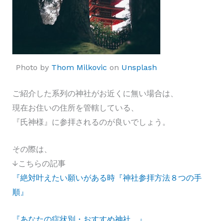
Photo by
Thom Milkovic
on
Unsplash
ご紹介した系列の神社がお近くに無い場合は、
現在お住いの住所を管轄している、
『氏神様』に参拝されるのが良いでしょう。
その際は、
↓こちらの記事
『絶対叶えたい願いがある時『神社参拝方法８つの手
順』
『あなたの症状別・おすすめ神社。』