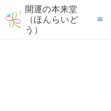
内
開運の本来堂
容
（ほんらいど
メ
を
ス
う）
イ
キ
ッ
ン
プ
メ
ニ
ュ
ー