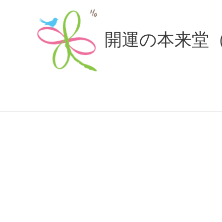
内
容
開運の本来堂
を
ス
キ
ッ
プ