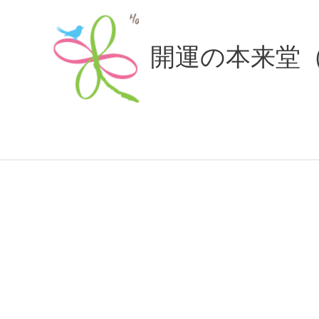
内
容
開運の本来堂
を
ス
キ
ッ
プ