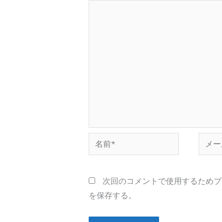
名
メ
前
ー
*
ル
次回のコメントで使用するためブ
*
を保存する。