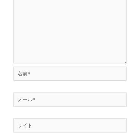
名
前
*
メ
ー
ル
サ
*
イ