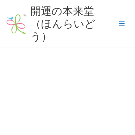
内
開運の本来堂
容
（ほんらいど
メ
を
ス
う）
イ
キ
ッ
ン
プ
メ
ニ
ュ
ー