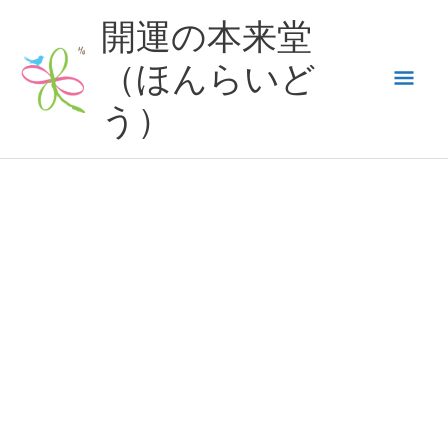
内
開運の本来堂
容
（ほんらいど
メ
を
ス
う）
イ
キ
ッ
ン
プ
メ
ニ
ュ
ー