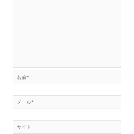
名
前
*
メ
ー
ル
サ
*
イ