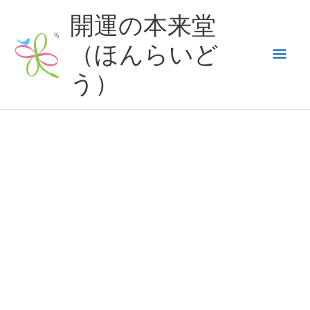
内
開運の本来堂
容
（ほんらいど
メ
を
ス
う）
イ
キ
ッ
ン
プ
メ
ニ
ュ
ー