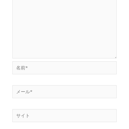
名
前
*
メ
ー
ル
サ
*
イ