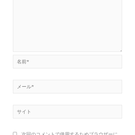
名
前
*
メ
ー
ル
サ
*
イ
ト
次回のコメントで使用するためブラウザーに