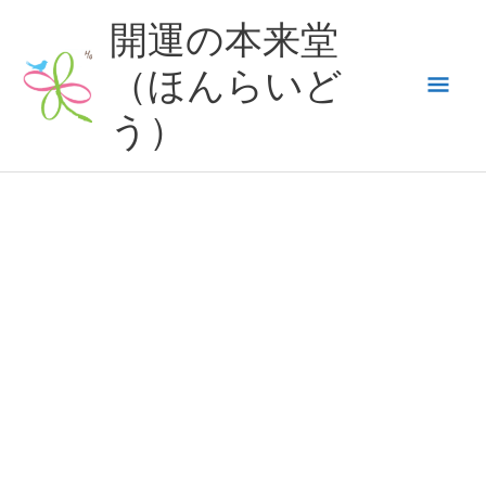
内
開運の本来堂
容
（ほんらいど
メ
を
ス
う）
イ
キ
ッ
ン
プ
メ
ニ
ュ
ー