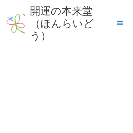
内
開運の本来堂
容
（ほんらいど
メ
を
ス
う）
イ
キ
ッ
ン
プ
メ
ニ
ュ
ー