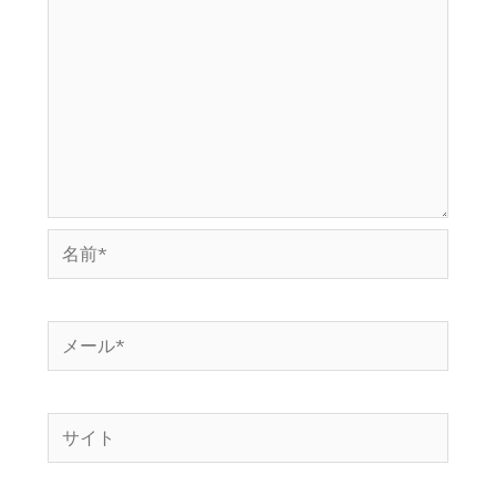
名
前
*
メ
ー
ル
サ
*
イ
ト