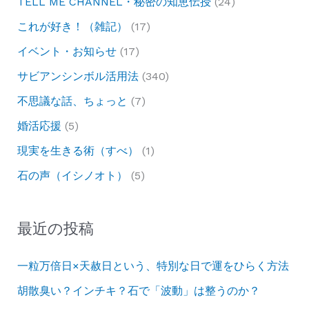
TELL ME CHANNEL・秘密の知恵伝授
(24)
これが好き！（雑記）
(17)
イベント・お知らせ
(17)
サビアンシンボル活用法
(340)
不思議な話、ちょっと
(7)
婚活応援
(5)
現実を生きる術（すべ）
(1)
石の声（イシノオト）
(5)
最近の投稿
一粒万倍日×天赦日という、特別な日で運をひらく方法
胡散臭い？インチキ？石で「波動」は整うのか？