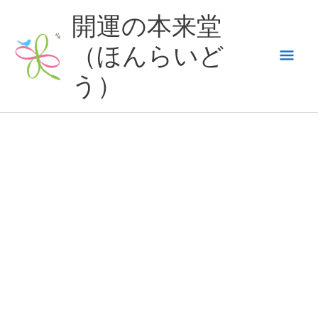
内
開運の本来堂
容
（ほんらいど
メ
を
ス
う）
イ
キ
ッ
ン
プ
メ
ニ
ュ
ー