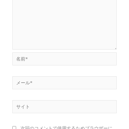
名
前
*
メ
ー
ル
サ
*
イ
ト
次回のコメントで使用するためブラウザーに