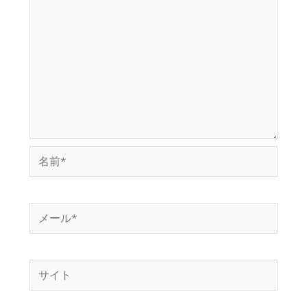
名
前
*
メ
ー
ル
サ
*
イ