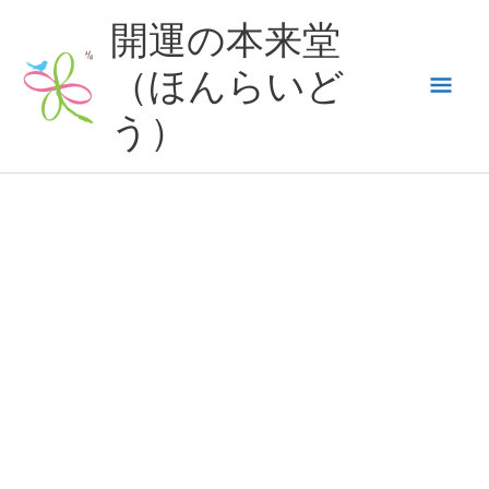
内
開運の本来堂
容
（ほんらいど
メ
を
ス
う）
イ
キ
ッ
ン
プ
メ
ニ
ュ
ー