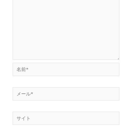
名
前
*
メ
ー
ル
サ
*
イ