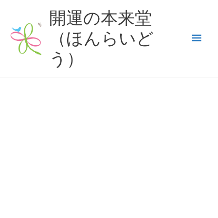
内
開運の本来堂
容
（ほんらいど
メ
を
ス
う）
イ
キ
ッ
ン
プ
メ
ニ
ュ
ー