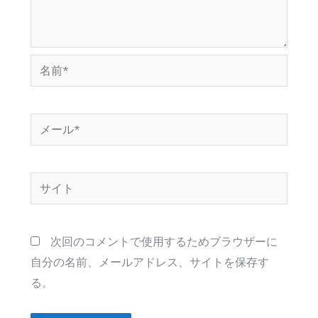
名
前
*
メ
ー
ル
サ
*
イ
ト
次回のコメントで使用するためブラウザーに
自分の名前、メールアドレス、サイトを保存す
る。