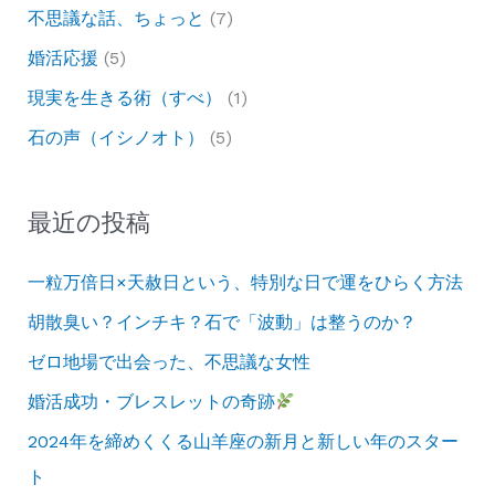
不思議な話、ちょっと
(7)
婚活応援
(5)
現実を生きる術（すべ）
(1)
石の声（イシノオト）
(5)
最近の投稿
一粒万倍日×天赦日という、特別な日で運をひらく方法
胡散臭い？インチキ？石で「波動」は整うのか？
ゼロ地場で出会った、不思議な女性
婚活成功・ブレスレットの奇跡
2024年を締めくくる山羊座の新月と新しい年のスター
ト