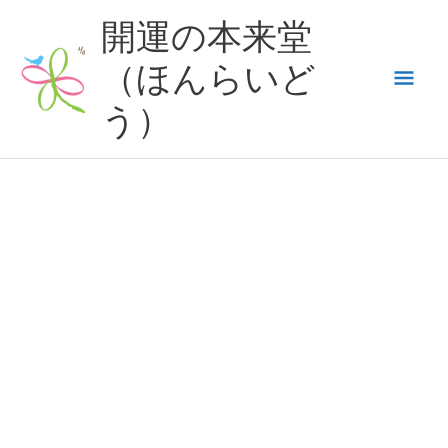
内
開運の本来堂
容
（ほんらいど
メ
を
ス
う）
イ
キ
ッ
ン
プ
メ
ニ
ュ
ー