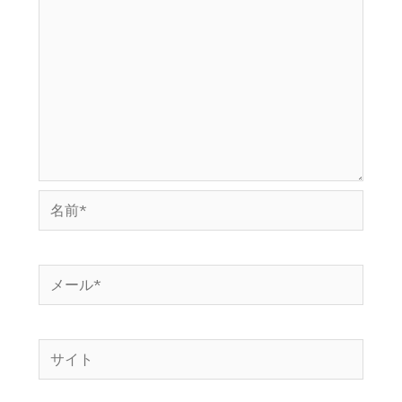
名
前
*
メ
ー
ル
サ
*
イ