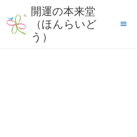
内
開運の本来堂
容
（ほんらいど
メ
を
ス
う）
イ
キ
ッ
ン
プ
メ
ニ
ュ
ー