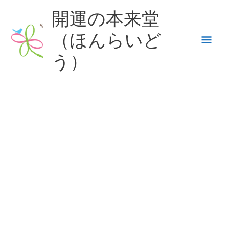
内
開運の本来堂
容
（ほんらいど
メ
を
ス
う）
イ
キ
ッ
ン
プ
メ
ニ
ュ
ー