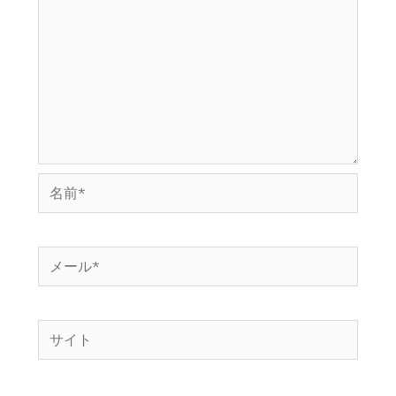
名
前
*
メ
ー
ル
サ
*
イ
ト