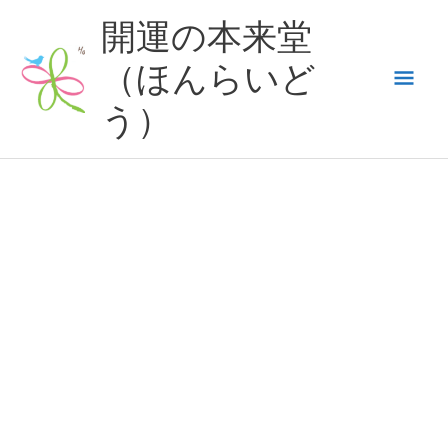
内
開運の本来堂
容
（ほんらいど
メ
を
ス
う）
イ
キ
ッ
ン
プ
メ
ニ
ュ
ー