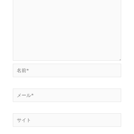
名
前
*
メ
ー
ル
サ
*
イ