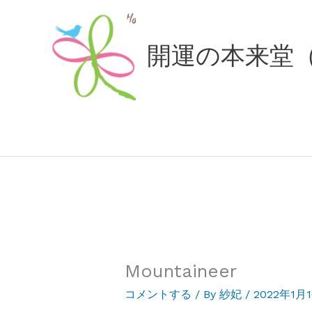
内
容
開運の本来堂
を
ス
キ
ッ
プ
Mountaineer
コメントする
/ By
紗妃
/
2022年1月